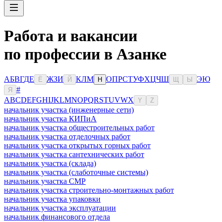
Работа и вакансии
по профессии в Азанке
А
Б
В
Г
Д
Е
Ж
З
И
К
Л
М
О
П
Р
С
Т
У
Ф
Х
Ц
Ч
Ш
Э
Ю
Ё
Й
Н
Щ
Ы
#
Я
A
B
C
D
E
F
G
H
I
J
K
L
M
N
O
P
Q
R
S
T
U
V
W
X
Y
Z
начальник участка (инженерные сети)
начальник участка КИПиА
начальник участка общестроительных работ
начальник участка отделочных работ
начальник участка открытых горных работ
начальник участка сантехнических работ
начальник участка (склада)
начальник участка (слаботочные системы)
начальник участка СМР
начальник участка строительно-монтажных работ
начальник участка упаковки
начальник участка эксплуатации
начальник финансового отдела