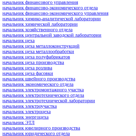
начальник финансового управления
начальник финансово-экономического отдела
начальник финансово-экономического управления
начальник химико-аналитической лаборатории
начальник химической лаборатории
начальник хозяйственного отдела
начальник центральной заводской лаборатории
начальник цеха
начальник цеха металлоконструкций
начальник цеха металлообработки
начальник цеха полуфабрикатов
начальник цеха производства
начальник цеха розлива
начальник цеха фасовки
начальник швейного производства
начальник экономического отдела
начальник электромонтажного участка
начальник электротехнического отдела
начальник электротехнической лаборатории
начальник электроучастка
начальник электроцеха
начальник энергоцеха
начальник ЭТЛ
начальник ювелирного производства
начальник юридического отдела