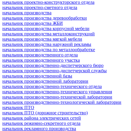
начальник проектно-конструкторского отдела
начальник проектно-сметного отдела
начальник производства
начальник производства деревообработки
начальник производства ЖБИ
начальник производства корпусной мебели
начальник производства металлоконструкций
начальник производства мягкой мебели
начальник производства наружной рекламы
начальник производства по металлообработке
начальник производственного отдела
начальник производственного участка
начальник производственно-диспетчерского бюро
начальник производственно-диспетчерской службы
начальник производственной базы
начальник производственной лаборатории
начальник производственно-технического отдела
начальник производственно-технического управления
начальник производственно-технической лаборатории
начальник производственно-технологической лаборатории
начальник ПТО
начальник ПТО (дорожное строительство)
начальник района электрических сетей
начальник режимно-секретного отдела
начальник рекламного производства