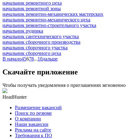
начальник ремонтного цеха
начальник ремонтной зоны
начальник ремонтно-механических мастерских
начальник ремонтно-механического цеха
начальник ремонтно-строительного участка
начальник рудника
начальник сантехнического участка
начальник сборочного производства
начальник сборочного участка
начальник сборочного цеха
В начало
4
5
6
7
8
...
10
дальше
Скачайте приложение
Чтобы получать уведомления о приглашениях мгновенно
HeadHunter
Размещение вакансий
Поиск по резюме
О компании
Наши вакансии
Реклама на сайте
Требования к ПО