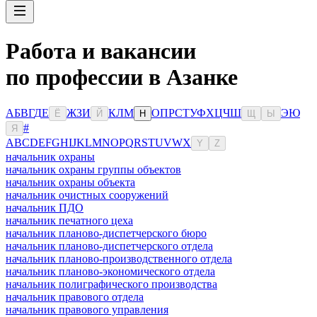
Работа и вакансии
по профессии в Азанке
А
Б
В
Г
Д
Е
Ж
З
И
К
Л
М
О
П
Р
С
Т
У
Ф
Х
Ц
Ч
Ш
Э
Ю
Ё
Й
Н
Щ
Ы
#
Я
A
B
C
D
E
F
G
H
I
J
K
L
M
N
O
P
Q
R
S
T
U
V
W
X
Y
Z
начальник охраны
начальник охраны группы объектов
начальник охраны объекта
начальник очистных сооружений
начальник ПДО
начальник печатного цеха
начальник планово-диспетчерского бюро
начальник планово-диспетчерского отдела
начальник планово-производственного отдела
начальник планово-экономического отдела
начальник полиграфического производства
начальник правового отдела
начальник правового управления