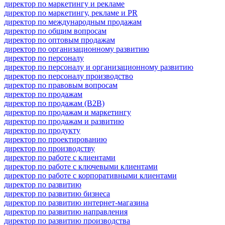
директор по маркетингу и рекламе
директор по маркетингу, рекламе и PR
директор по международным продажам
директор по общим вопросам
директор по оптовым продажам
директор по организационному развитию
директор по персоналу
директор по персоналу и организационному развитию
директор по персоналу производство
директор по правовым вопросам
директор по продажам
директор по продажам (B2B)
директор по продажам и маркетингу
директор по продажам и развитию
директор по продукту
директор по проектированию
директор по производству
директор по работе с клиентами
директор по работе с ключевыми клиентами
директор по работе с корпоративными клиентами
директор по развитию
директор по развитию бизнеса
директор по развитию интернет-магазина
директор по развитию направления
директор по развитию производства