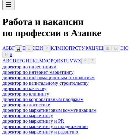
Работа и вакансии
по профессии в Азанке
А
Б
В
Г
Е
Ж
З
И
К
Л
М
Н
О
П
Р
С
Т
У
Ф
Х
Ц
Ч
Ш
Э
Ю
Д
Ё
Й
Щ
Ы
#
Я
A
B
C
D
E
F
G
H
I
J
K
L
M
N
O
P
Q
R
S
T
U
V
W
X
Y
Z
директор по инвестициям
директор по интернет-маркетингу
директор по информационным технологиям
директор по капитальному строительству
директор по качеству
директор по клинингу
директор по корпоративным продажам
директор по логистике
директор по маркетинговым коммуникациям
директор по маркетингу
директор по маркетингу и PR
директор по маркетингу и продвижению
директор по маркетингу и развитию