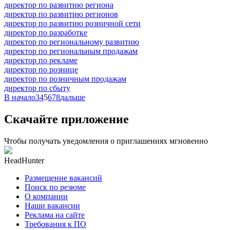
директор по развитию региона
директор по развитию регионов
директор по развитию розничной сети
директор по разработке
директор по региональному развитию
директор по региональным продажам
директор по рекламе
директор по рознице
директор по розничным продажам
директор по сбыту
В начало
3
4
5
6
7
8
дальше
Скачайте приложение
Чтобы получать уведомления о приглашениях мгновенно
HeadHunter
Размещение вакансий
Поиск по резюме
О компании
Наши вакансии
Реклама на сайте
Требования к ПО