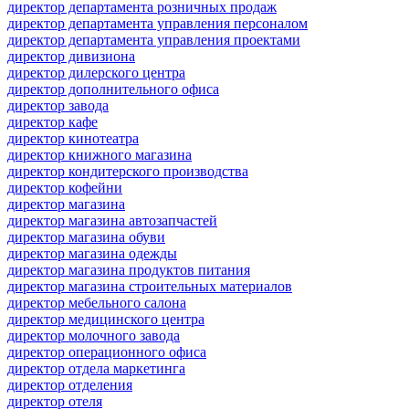
директор департамента розничных продаж
директор департамента управления персоналом
директор департамента управления проектами
директор дивизиона
директор дилерского центра
директор дополнительного офиса
директор завода
директор кафе
директор кинотеатра
директор книжного магазина
директор кондитерского производства
директор кофейни
директор магазина
директор магазина автозапчастей
директор магазина обуви
директор магазина одежды
директор магазина продуктов питания
директор магазина строительных материалов
директор мебельного салона
директор медицинского центра
директор молочного завода
директор операционного офиса
директор отдела маркетинга
директор отделения
директор отеля