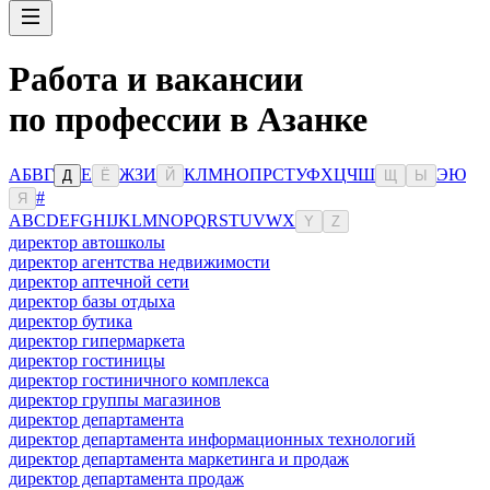
Работа и вакансии
по профессии в Азанке
А
Б
В
Г
Е
Ж
З
И
К
Л
М
Н
О
П
Р
С
Т
У
Ф
Х
Ц
Ч
Ш
Э
Ю
Д
Ё
Й
Щ
Ы
#
Я
A
B
C
D
E
F
G
H
I
J
K
L
M
N
O
P
Q
R
S
T
U
V
W
X
Y
Z
директор автошколы
директор агентства недвижимости
директор аптечной сети
директор базы отдыха
директор бутика
директор гипермаркета
директор гостиницы
директор гостиничного комплекса
директор группы магазинов
директор департамента
директор департамента информационных технологий
директор департамента маркетинга и продаж
директор департамента продаж