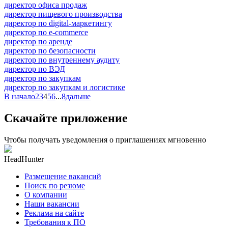
директор офиса продаж
директор пищевого производства
директор по digital-маркетингу
директор по e-commerce
директор по аренде
директор по безопасности
директор по внутреннему аудиту
директор по ВЭД
директор по закупкам
директор по закупкам и логистике
В начало
2
3
4
5
6
...
8
дальше
Скачайте приложение
Чтобы получать уведомления о приглашениях мгновенно
HeadHunter
Размещение вакансий
Поиск по резюме
О компании
Наши вакансии
Реклама на сайте
Требования к ПО