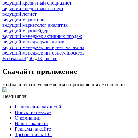
ведущий кредитный специалист
ведущий кредитный эксперт
ведущий логист
ведущий маркетолог
ведущий маркетолог-аналитик
ведущий маркшейдер
ведущий менеджер активных продаж
ведущий менеджер-аналитик
ведущий менеджер интернет-магазина
ведущий менеджер интернет-проектов
В начало
2
3
4
5
6
...
19
дальше
Скачайте приложение
Чтобы получать уведомления о приглашениях мгновенно
HeadHunter
Размещение вакансий
Поиск по резюме
О компании
Наши вакансии
Реклама на сайте
Требования к ПО