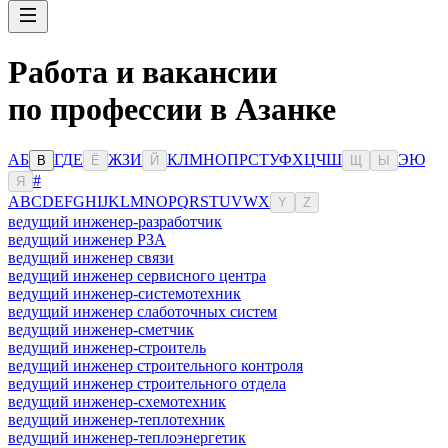
Работа и вакансии
по профессии в Азанке
А
Б
Г
Д
Е
Ж
З
И
К
Л
М
Н
О
П
Р
С
Т
У
Ф
Х
Ц
Ч
Ш
Э
Ю
В
Ё
Й
Щ
Ы
#
Я
A
B
C
D
E
F
G
H
I
J
K
L
M
N
O
P
Q
R
S
T
U
V
W
X
Y
Z
ведущий инженер-разработчик
ведущий инженер РЗА
ведущий инженер связи
ведущий инженер сервисного центра
ведущий инженер-системотехник
ведущий инженер слаботочных систем
ведущий инженер-сметчик
ведущий инженер-строитель
ведущий инженер строительного контроля
ведущий инженер строительного отдела
ведущий инженер-схемотехник
ведущий инженер-теплотехник
ведущий инженер-теплоэнергетик