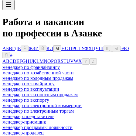
Работа и вакансии
по профессии в Азанке
А
Б
В
Г
Д
Е
Ж
З
И
К
Л
Н
О
П
Р
С
Т
У
Ф
Х
Ц
Ч
Ш
Э
Ю
Ё
Й
М
Щ
Ы
#
Я
A
B
C
D
E
F
G
H
I
J
K
L
M
N
O
P
Q
R
S
T
U
V
W
X
Y
Z
менеджер по франчайзингу
менеджер по хозяйственной части
менеджер по холодным продажам
менеджер по эквайрингу
менеджер по эксплуатации
менеджер по экспортным продажам
менеджер по экспорту
менеджер по электронной коммерции
менеджер по электронным торгам
менеджер-представитель
менеджер-приемщик
менеджер программы лояльности
менеджер-продавец