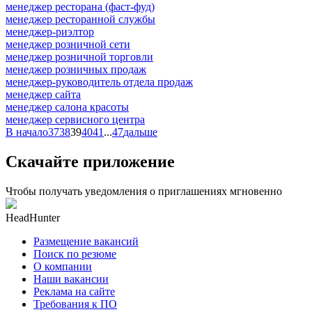
менеджер ресторана (фаст-фуд)
менеджер ресторанной службы
менеджер-риэлтор
менеджер розничной сети
менеджер розничной торговли
менеджер розничных продаж
менеджер-руководитель отдела продаж
менеджер сайта
менеджер салона красоты
менеджер сервисного центра
В начало
37
38
39
40
41
...
47
дальше
Скачайте приложение
Чтобы получать уведомления о приглашениях мгновенно
HeadHunter
Размещение вакансий
Поиск по резюме
О компании
Наши вакансии
Реклама на сайте
Требования к ПО