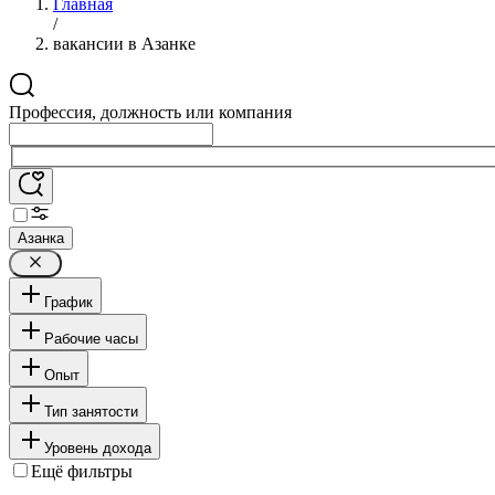
Главная
/
вакансии в Азанке
Профессия, должность или компания
Азанка
График
Рабочие часы
Опыт
Тип занятости
Уровень дохода
Ещё фильтры