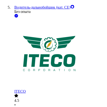
Водитель-дальнобойщик (кат. CE)
Без опыта
ITECO
4.5
•