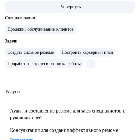
команды.
Развернуть
• Провел 500+ собеседований на позиции sales-менеджеров
и руководителей.
Специализации
• 2000+ проведенных собеседований
Продажи, обслуживание клиентов
• 500+ продающих резюме и сопроводительных писем
Задачи
• 300+ карьерных консультаций
Создать сильное резюме
Построить карьерный план
С чем помогу:
Проработать стратегию поиска работы
...
• Составить резюме и оцифровать ключевые достижения.
• Подготовиться к собеседованию с ЛПР.
• Проанализировать текущий карьерный трек и дать
рекомендации.
Услуги
• Сформировать/адаптировать карьерный трек для
достижения карьерной цели;.
Аудит и составление резюме для sales специалистов и
• Выстроить эффективное управление командой (прямой
руководителей
или функциональной);.
Консультация для создания эффективного резюме
• Подготовиться к полугодовому/ годовому ревью и
переговорам с руководителем.