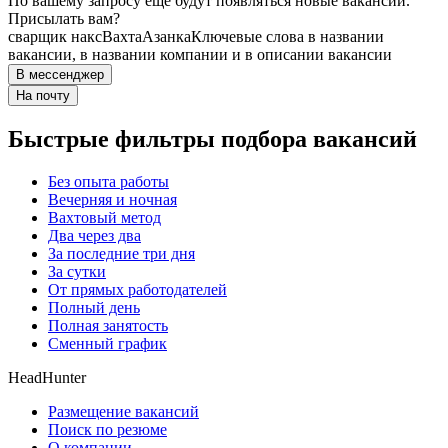
По вашему запросу ещё будут появляться новые вакансии.
Присылать вам?
сварщик накс
Вахта
Азанка
Ключевые слова в названии
вакансии, в названии компании и в описании вакансии
В мессенджер
На почту
Быстрые фильтры подбора вакансий
Без опыта работы
Вечерняя и ночная
Вахтовый метод
Два через два
За последние три дня
За сутки
От прямых работодателей
Полный день
Полная занятость
Сменный график
HeadHunter
Размещение вакансий
Поиск по резюме
О компании