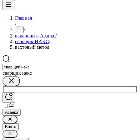
Главная
/
/
...
вакансии в Азанке
/
сварщик НАКС
/
вахтовый метод
сварщик накс
Азанка
Вахта