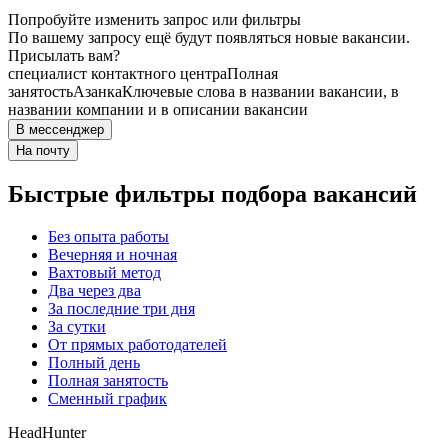
Попробуйте изменить запрос или фильтры
По вашему запросу ещё будут появляться новые вакансии.
Присылать вам?
специалист контактного центра
Полная
занятость
Азанка
Ключевые слова в названии вакансии, в
названии компании и в описании вакансии
В мессенджер
На почту
Быстрые фильтры подбора вакансий
Без опыта работы
Вечерняя и ночная
Вахтовый метод
Два через два
За последние три дня
За сутки
От прямых работодателей
Полный день
Полная занятость
Сменный график
HeadHunter