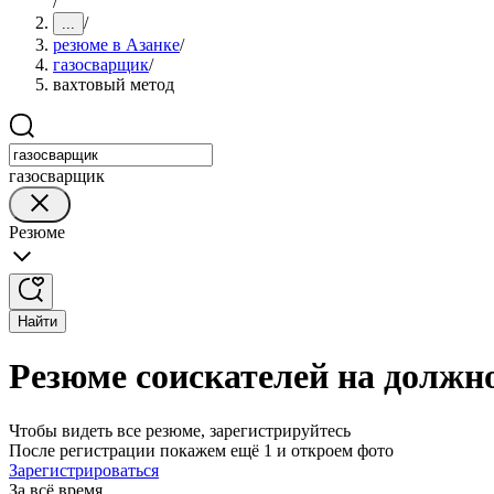
/
/
...
резюме в Азанке
/
газосварщик
/
вахтовый метод
газосварщик
Резюме
Найти
Резюме соискателей на должн
Чтобы видеть все резюме, зарегистрируйтесь
После регистрации покажем ещё 1 и откроем фото
Зарегистрироваться
За всё время