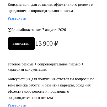
Консультация для создания эффективного резюме и
• Два высших образования - Менеджмент и Стратегическое
продающего сопроводительного письма
управление персоналом. Дополнительное образование в
сфере коучинга и карьерного консультирования.
Развернуть
Ближайшая запись
7 августа 2026
С чем помогу:
• Нет приглашений на интервью - разберем, почему рынок
13 900
₽
не видит вашу ценность, и исправим.
Записаться
• Не знаете, как выгодно представить опыт - соберем
профессиональную идентичность и упакуем опыт так,
чтобы HR заметил.
Готовое резюме + сопроводительное письмо +
• Перерыв в работе, разнородный бэкграунд (нелинейный
карьерная консультация
опыт), сложное увольнение - найдем логичную линию,
Консультация для получения ответов на вопросы по
которая закроет вопросы нанимающей стороны.
теме поиска работы и развития карьеры, создания
• Карьерный переход или выход на новый уровень дохода -
эффективного резюме и продающего
выстроим стратегию с конкретными шагами.
сопроводительного письма
• Готовитесь к важному интервью - отработаем ответы и
подсветим сильные стороны.
Развернуть