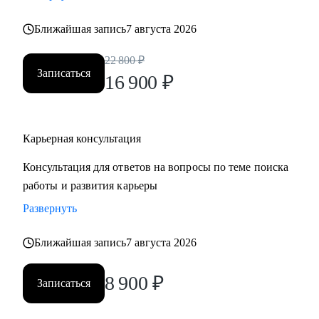
• Хотите понять рынок и своё место в нем - разберем
Ближайшая запись
7 августа 2026
тренды и ваше позиционирование.
• Хотите начать управлять своей карьерой, а не пассивно
22 800
₽
плыть по течению, но не знаете с чего начать ;)
Записаться
16 900
₽
Делаю качественный продукт за счет индивидуального
подхода и максимального погружения в запрос клиента,
Карьерная консультация
глубокой экспертизы и использования в работе различных
подходов и инструментов.
Консультация для ответов на вопросы по теме поиска
работы и развития карьеры
Развернуть
Ближайшая запись
7 августа 2026
8 900
₽
Записаться