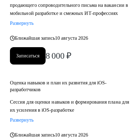
продающего сопроводительного письма на вакансии в
• Составить резюме и сопроводительное письма,
мобильной разработке и смежных ИТ-профессиях
подготовиться к собеседованию и разобрать тестовые
задания
Развернуть
• Отрепетировать собеседования в условиях максимально
Ближайшая запись
10 августа 2026
близких к реальным
• Изучить основные инструменты или углубить знания в
8 000
₽
мобильной работке под iOS
Записаться
• Разобраться с разными подходами к разработке
(монолиты, микросервисы, многомодульность)
• Разобраться, какие архитектурные подходы существуют и
Оценка навыков и план их развития для iOS-
как их применять
разработчиков
Сессия для оценки навыков и формирования плана для
Кому могу помочь:
их усиления в iOS-разработке
• Juinior и Middle мобильным разработчикам (iOS, Android)
• Любым IT-специалистам, кто хочет перейти на
Развернуть
руководящую должность
Ближайшая запись
10 августа 2026
• IT-лидам, кто недавно стал руководителем, и Project-