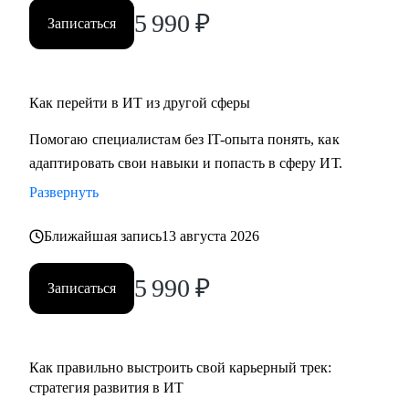
ты новичок и только определяешься с выбором, я проведу
5 990
₽
Записаться
для тебя обзор на самые востребованные профессии в
сфере ИТ, расскажу про лайфхаки и особенности работы.
Как перейти в ИТ из другой сферы
Помогаю специалистам без IT-опыта понять, как
адаптировать свои навыки и попасть в сферу ИТ.
Развернуть
Ближайшая запись
13 августа 2026
5 990
₽
Записаться
Как правильно выстроить свой карьерный трек:
стратегия развития в ИТ