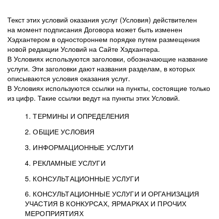
Текст этих условий оказания услуг (Условия) действителен
на момент подписания Договора может быть изменен
Хэдхантером в одностороннем порядке путем размещения
новой редакции Условий на Сайте Хэдхантера.
В Условиях используются заголовки, обозначающие название
услуги. Эти заголовки дают названия разделам, в которых
описываются условия оказания услуг.
В Условиях используются ссылки на пункты, состоящие только
из цифр. Такие ссылки ведут на пункты этих Условий.
1. ТЕРМИНЫ И ОПРЕДЕЛЕНИЯ
2. ОБЩИЕ УСЛОВИЯ
3. ИНФОРМАЦИОННЫЕ УСЛУГИ
1.1. Хэдхантер, или
Хэдхантер, ООО
4. РЕКЛАМНЫЕ УСЛУГИ
HeadHunter, или
«Хэдхантер», ИНН
2.1. Типы и статусы регистрации
5. КОНСУЛЬТАЦИОННЫЕ УСЛУГИ
Исполнитель
7718620740, адрес:
Типы регистрации
3.1. Предоставление доступа к базе данных
2.2. Активация услуг
6. КОНСУЛЬТАЦИОННЫЕ УСЛУГИ И ОРГАНИЗАЦИЯ
125047, г. Москва,
резюме с предложениями Соискателей
Описание и активация
УЧАСТИЯ В КОНКУРСАХ, ЯРМАРКАХ И ПРОЧИХ
2.1.1. Заказчику может быть присвоен один
4.0. Общие условия оказания рекламных услуг
внутригородская
о трудоустройстве с возможностью просмотра
МЕРОПРИЯТИЯХ
из Типов регистраций.
территория
4.0.1. Хэдхантер оказывает Заказчику услугу