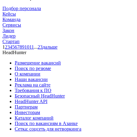
Подбор персонала
Кейсы
Команда
Сервисы
Закон
Лидер
Стартап
1
2
3
4
5
6
7
8
9
10
11
...
23
дальше
HeadHunter
Размещение вакансий
Поиск по резюме
О компании
Наши вакансии
Реклама на сайте
Требования к ПО
Безопасный HeadHunter
HeadHunter API
Партнерам
Инвесторам
Каталог компаний
Поиск по вакансиям в Азанке
Сетка: соцсеть для нетворкинга