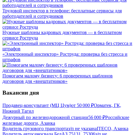
Трудовой инспектор в телефоне: бесплатные сервисы для
работодателей и сотрудников
Нужные шаблоны кадровых документов — в бесплатном
сервисе Роструда
«Электронный инспектор» Роструда: проверка без стресса и
штрафов
Помогаем малому бизнесу: 6 проверенных шаблонов
договоров для «внештатников»
Вакансии дня
Продавец-консультант (МЦ Цум)
от
50 000
₽
Орматек, ГК,
Нижний Тагил
Дежурный по железнодорожной станции
56 000
₽
Российские
железные дороги, Азанка
Водитель грузового транспорта
з/п не указана
ITECO, Азанка
Водитель автосамосвала БелАЗ 75131, 75306
з/п не