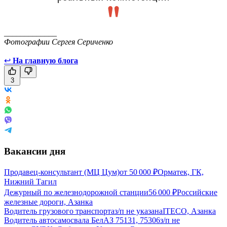
_____________
Фотографии Сергея Сериченко
↩
На главную блога
3
Вакансии дня
Продавец-консультант (МЦ Цум)
от
50 000
₽
Орматек, ГК,
Нижний Тагил
Дежурный по железнодорожной станции
56 000
₽
Российские
железные дороги, Азанка
Водитель грузового транспорта
з/п не указана
ITECO, Азанка
Водитель автосамосвала БелАЗ 75131, 75306
з/п не