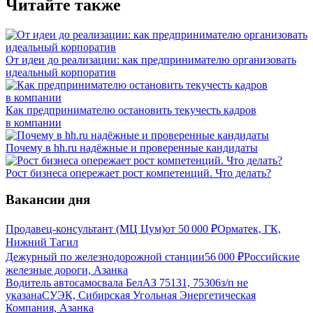
Читайте также
От идеи до реализации: как предпринимателю организовать
идеальный корпоратив
Как предпринимателю остановить текучесть кадров
в компании
Почему в hh.ru надёжные и проверенные кандидаты
Рост бизнеса опережает рост компетенций. Что делать?
Вакансии дня
Продавец-консультант (МЦ Цум)
от
50 000
₽
Орматек, ГК,
Нижний Тагил
Дежурный по железнодорожной станции
56 000
₽
Российские
железные дороги, Азанка
Водитель автосамосвала БелАЗ 75131, 75306
з/п не
указана
СУЭК, Сибирская Угольная Энергетическая
Компания, Азанка