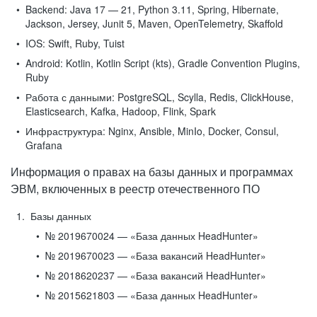
Backend:
Java 17 — 21, Python 3.11, Spring, Hibernate,
Jackson, Jersey, Junit 5, Maven, OpenTelemetry, Skaffold
IOS:
Swift, Ruby, Tuist
Android:
Kotlin, Kotlin Script (kts), Gradle Convention Plugins,
Ruby
Работа с данными:
PostgreSQL, Scylla, Redis, ClickHouse,
Elasticsearch, Kafka, Hadoop, Flink, Spark
Инфраструктура:
Nginx, Ansible, MinIo, Docker, Consul,
Grafana
Информация о правах на базы данных и программах
ЭВМ, включенных в реестр отечественного ПО
Базы данных
№ 2019670024 — «База данных HeadHunter»
№ 2019670023 — «База вакансий HeadHunter»
№ 2018620237 — «База вакансий HeadHunter»
№ 2015621803 — «База данных HeadHunter»