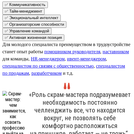
✅ Коммуникативность
✅ Тайм-менеджмент
✅ Эмоциональный интеллект
✅ Организаторские способности
✅ Управление командой
✅ Активная жизненная позиция
Для молодого специалиста преимуществом в трудоустройстве
станет опыт работы
помощником руководителя
,
наставником
для команды,
HR-менеджером
,
ивент-менеджером
,
специалистом по связям с общественностью
,
специалистом
по продажам
,
разработчиком
и т.д.
«Роль скрам-мастера подразумевает
необходимость постоянно
челленджить все, что находится
вокруг, не позволять себе
комфортно расположиться
на принципе „работает — не трожь“.