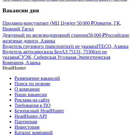
Вакансии дня
Продавец-консультант (МЦ Цум)
от
50 000
₽
Орматек, ГК,
Нижний Тагил
Дежурный по железнодорожной станции
56 000
₽
Российские
железные дороги, Азанка
Водитель грузового транспорта
з/п не указана
ITECO, Азанка
Водитель автосамосвала БелАЗ 75131, 75306
з/п не
указана
СУЭК, Сибирская Угольная Энергетическая
Компания, Азанка
HeadHunter
Размещение вакансий
Поиск по резюме
О компании
Наши вакансии
Реклама на сайте
Требования к ПО
Безопасный HeadHunter
HeadHunter API
Партнерам
Инвесторам
Каталог компаний