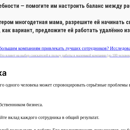
ебности — помогите им настроить баланс между ра
лтером многодетная мама, разрешите ей начинать с
, как вариант, предложите ей работать удалённо из
Что влияет на выбор соискателей в пользу работы в маленькой компании (до 100 человек
ка
го одного человека может спровоцировать серьёзные проблемы 
обственником бизнеса.
йте вклад каждого сотрудника в общий результат.