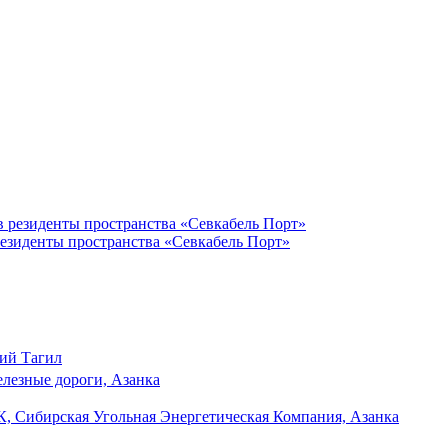
резиденты пространства «Севкабель Порт»
ий Тагил
елезные дороги, Азанка
, Сибирская Угольная Энергетическая Компания, Азанка