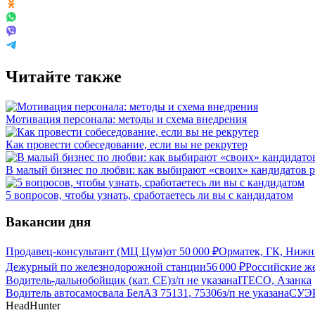
Читайте также
Мотивация персонала: методы и схема внедрения
Как провести собеседование, если вы не рекрутер
В малый бизнес по любви: как выбирают «своих» кандидатов 
5 вопросов, чтобы узнать, сработаетесь ли вы с кандидатом
Вакансии дня
Продавец-консультант (МЦ Цум)
от
50 000
₽
Орматек, ГК, Нижн
Дежурный по железнодорожной станции
56 000
₽
Российские ж
Водитель-дальнобойщик (кат. CE)
з/п не указана
ITECO, Азанка
Водитель автосамосвала БелАЗ 75131, 75306
з/п не указана
СУЭК
HeadHunter