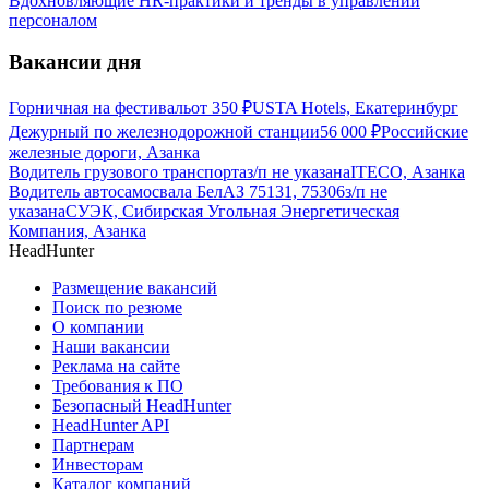
Вдохновляющие HR-практики и тренды в управлении
персоналом
Вакансии дня
Горничная на фестиваль
от
350
₽
USTA Hotels, Екатеринбург
Дежурный по железнодорожной станции
56 000
₽
Российские
железные дороги, Азанка
Водитель грузового транспорта
з/п не указана
ITECO, Азанка
Водитель автосамосвала БелАЗ 75131, 75306
з/п не
указана
СУЭК, Сибирская Угольная Энергетическая
Компания, Азанка
HeadHunter
Размещение вакансий
Поиск по резюме
О компании
Наши вакансии
Реклама на сайте
Требования к ПО
Безопасный HeadHunter
HeadHunter API
Партнерам
Инвесторам
Каталог компаний