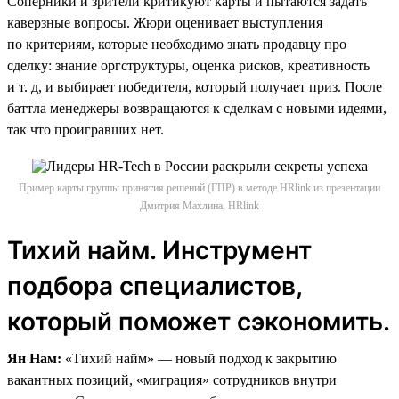
Соперники и зрители критикуют карты и пытаются задать
каверзные вопросы. Жюри оценивает выступления
по критериям, которые необходимо знать продавцу про
сделку: знание оргструктуры, оценка рисков, креативность
и т. д, и выбирает победителя, который получает приз. После
баттла менеджеры возвращаются к сделкам с новыми идеями,
так что проигравших нет.
Пример карты группы принятия решений (ГПР) в методе HRlink из презентации
Дмитрия Махлина, HRlink
Тихий найм. Инструмент
подбора специалистов,
который поможет сэкономить.
Ян Нам:
«Тихий найм» — новый подход к закрытию
вакантных позиций, «миграция» сотрудников внутри