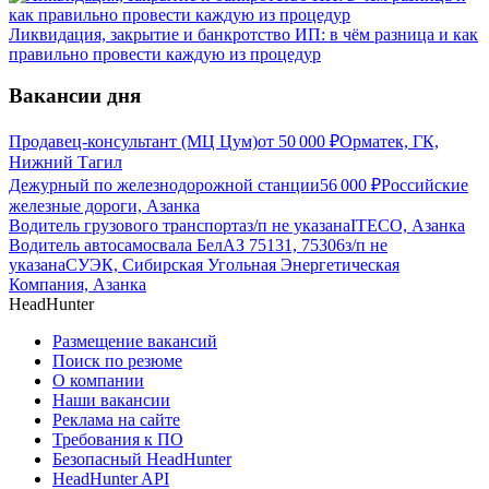
Ликвидация, закрытие и банкротство ИП: в чём разница и как
правильно провести каждую из процедур
Вакансии дня
Продавец-консультант (МЦ Цум)
от
50 000
₽
Орматек, ГК,
Нижний Тагил
Дежурный по железнодорожной станции
56 000
₽
Российские
железные дороги, Азанка
Водитель грузового транспорта
з/п не указана
ITECO, Азанка
Водитель автосамосвала БелАЗ 75131, 75306
з/п не
указана
СУЭК, Сибирская Угольная Энергетическая
Компания, Азанка
HeadHunter
Размещение вакансий
Поиск по резюме
О компании
Наши вакансии
Реклама на сайте
Требования к ПО
Безопасный HeadHunter
HeadHunter API