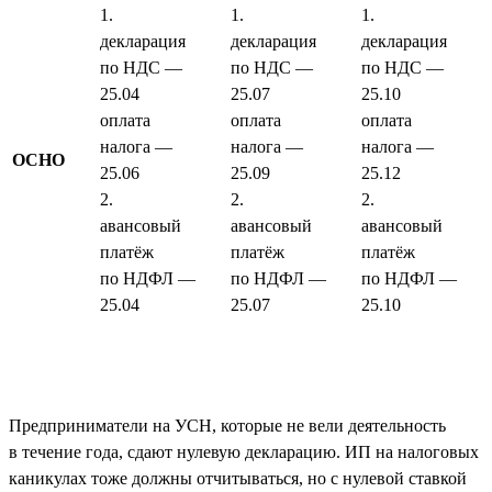
1.
1.
1.
декларация
декларация
декларация
по НДС —
по НДС —
по НДС —
25.04
25.07
25.10
оплата
оплата
оплата
налога —
налога —
налога —
ОСНО
25.06
25.09
25.12
2.
2.
2.
авансовый
авансовый
авансовый
платёж
платёж
платёж
по НДФЛ —
по НДФЛ —
по НДФЛ —
25.04
25.07
25.10
Предприниматели на УСН, которые не вели деятельность
в течение года, сдают нулевую декларацию. ИП на налоговых
каникулах тоже должны отчитываться, но с нулевой ставкой