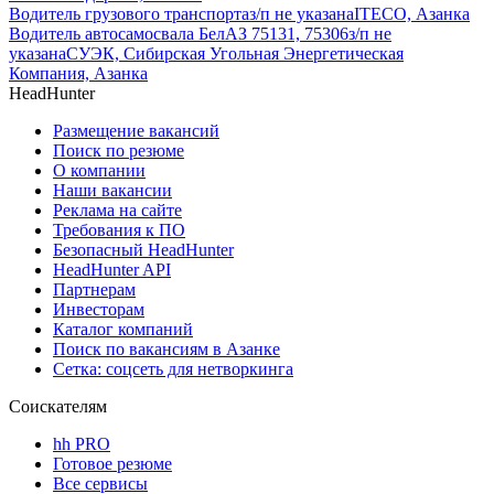
Водитель грузового транспорта
з/п не указана
ITECO, Азанка
Водитель автосамосвала БелАЗ 75131, 75306
з/п не
указана
СУЭК, Сибирская Угольная Энергетическая
Компания, Азанка
HeadHunter
Размещение вакансий
Поиск по резюме
О компании
Наши вакансии
Реклама на сайте
Требования к ПО
Безопасный HeadHunter
HeadHunter API
Партнерам
Инвесторам
Каталог компаний
Поиск по вакансиям в Азанке
Сетка: соцсеть для нетворкинга
Соискателям
hh PRO
Готовое резюме
Все сервисы