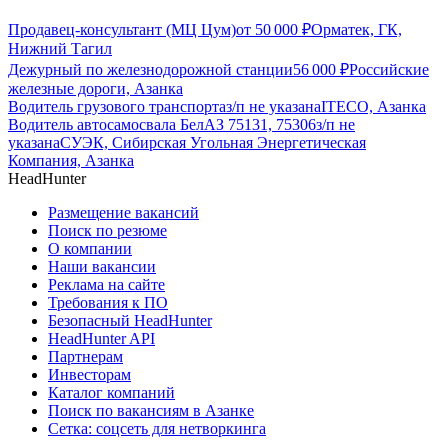
Продавец-консультант (МЦ Цум)
от
50 000
₽
Орматек, ГК,
Нижний Тагил
Дежурный по железнодорожной станции
56 000
₽
Российские
железные дороги, Азанка
Водитель грузового транспорта
з/п не указана
ITECO, Азанка
Водитель автосамосвала БелАЗ 75131, 75306
з/п не
указана
СУЭК, Сибирская Угольная Энергетическая
Компания, Азанка
HeadHunter
Размещение вакансий
Поиск по резюме
О компании
Наши вакансии
Реклама на сайте
Требования к ПО
Безопасный HeadHunter
HeadHunter API
Партнерам
Инвесторам
Каталог компаний
Поиск по вакансиям в Азанке
Сетка: соцсеть для нетворкинга