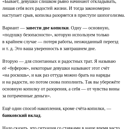
«Бывает, девушки слишком рьяно начинают откладывать,
лишая себя всех радостей жизни. И тогда закономерно
наступает срыв, копилка разоряется в приступе шопоголизма.
Вариант —
завести две копилки
. Одну — основную,
«подушку безопасности», которую используем только
в крайнем случае — потеря работы, неожиданный переезд
и т. д. Это ваша уверенность в завтрашнем дне.
Вторую — для спонтанных и радостных трат. Я называю
её «буфером», некоторые девушки называют этот счёт
«на роскошь», и как раз оттуда можно брать на наряды
и на радости, но потом снова пополнить. Так вы убережёте
основную копилку от разорения, а себя — от чувства вины
за потраченные деньги».
Ещё один способ накопления, кроме счёта-копилки, —
банковский вклад
.
Надо сказать, что ситуация со ставками в наше время часто