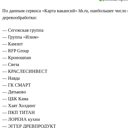
По данным сервиса «Карта вакансий» hh.ru, наибольшее число 
деревообработки:
— Сегежская группа
— Группа «Илим»
— Камлит
— RFP Group
— Кроношпан
— Свеза
— КРАСЛЕСИНВЕСТ
— Наяда
— ГК СМАРТ
— Дятьково
— ЦБК Кама
— Хаят Холдинг
— ПКП ТИТАН
— ЛОРЕНА кухни
— ЭГГЕР ДРЕВПРОДУКТ