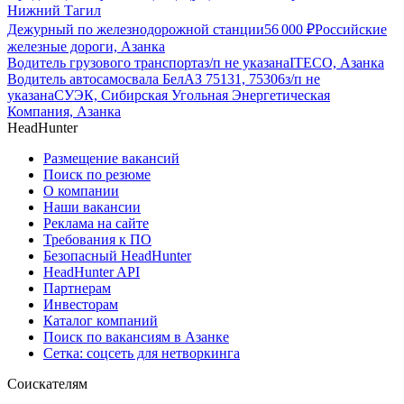
Нижний Тагил
Дежурный по железнодорожной станции
56 000
₽
Российские
железные дороги, Азанка
Водитель грузового транспорта
з/п не указана
ITECO, Азанка
Водитель автосамосвала БелАЗ 75131, 75306
з/п не
указана
СУЭК, Сибирская Угольная Энергетическая
Компания, Азанка
HeadHunter
Размещение вакансий
Поиск по резюме
О компании
Наши вакансии
Реклама на сайте
Требования к ПО
Безопасный HeadHunter
HeadHunter API
Партнерам
Инвесторам
Каталог компаний
Поиск по вакансиям в Азанке
Сетка: соцсеть для нетворкинга
Соискателям