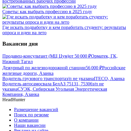
востребованных рабочих профессий
Советы: как выбрать профессию в 2025 году
Где искать подработку и кем поработать студенту: результаты
опроса и идеи на лето
Вакансии дня
Продавец-консультант (МЦ Цум)
от
50 000
₽
Орматек, ГК,
Нижний Тагил
Дежурный по железнодорожной станции
56 000
₽
Российские
железные дороги, Азанка
Водитель грузового транспорта
з/п не указана
ITECO, Азанка
Водитель автосамосвала БелАЗ 75131, 75306
з/п не
указана
СУЭК, Сибирская Угольная Энергетическая
Компания, Азанка
HeadHunter
Размещение вакансий
Поиск по резюме
О компании
Наши вакансии
Реклама на сайте